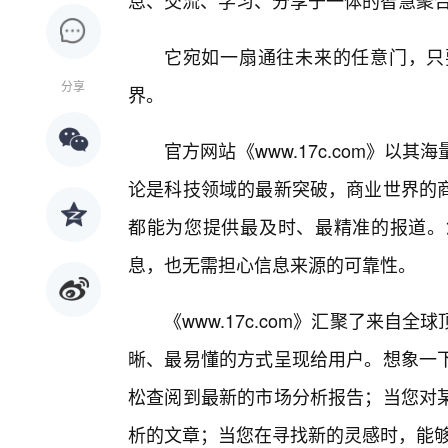
息、交流、学习、分享于一体的智慧聚
它宛如一扇通往未来的任意门，只
分享
界。
官方网站《www.17c.com》
论是科技领域的最新突破，商业世界的
都能为您提供最及时、最精准的报道。
息，也无需担心信息来源的可靠性。
《www.17c.com》汇聚了来
晰、最易懂的方式呈现给用户。想象一
松查阅到最新的市场分析报告；当您对
析的文章；当您在寻找新的灵感时，能