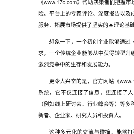
《www.17c.com》帮助决策者们把
险。平台上的专家评论、深度报告以及
服务、拓展市场提供了坚实的🔥理论基
想象一下，一个初创企业能够通过《w
求，一个传统企业能够从中获得转型升
激烈竞争中的生存和发展能力。
更令人兴奋的是，官方网站《www.
系统。它不仅连接了信息，更连接了人。《
（例如线上研讨会、行业峰会等）等多种
新者、企业家、研究人员和投资人。
这种多元化的交流与碰撞，能够打