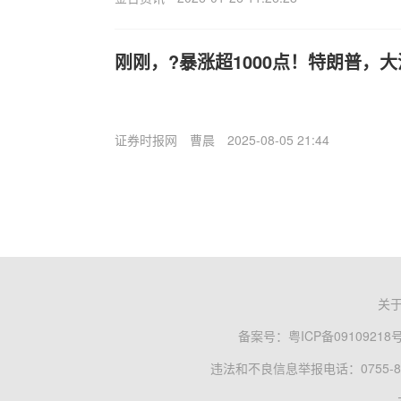
刚刚，?暴涨超1000点！特朗普，
证券时报网
曹晨
2025-08-05 21:44
关
备案号：
粤ICP备09109218
违法和不良信息举报电话：0755-83